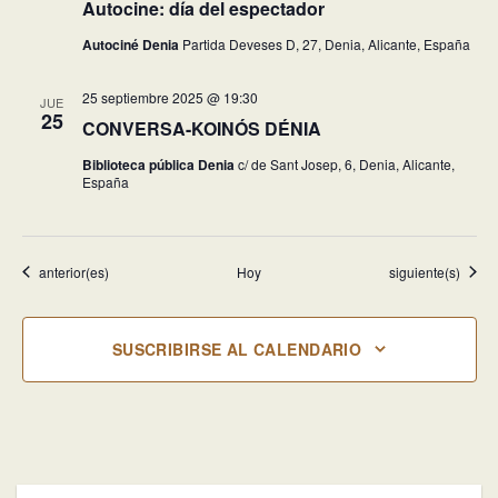
Autocine: día del espectador
Autociné Denia
Partida Deveses D, 27, Denia, Alicante, España
25 septiembre 2025 @ 19:30
JUE
25
CONVERSA-KOINÓS DÉNIA
Biblioteca pública Denia
c/ de Sant Josep, 6, Denia, Alicante,
España
Eventos
Eventos
anterior(es)
Hoy
siguiente(s)
SUSCRIBIRSE AL CALENDARIO