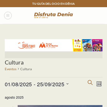
Skip
TU GUÍA DEL OCIO EN DÉNIA
to
content
Cultura
Eventos
Cultura
Eventos
Navegac
Nav
BUSCAR
01/08/2025
 - 
25/09/2025
LISTA
de
de
búsqued
Selecciona
vista
agosto 2025
y
la
de
vistas
fecha.
Eve