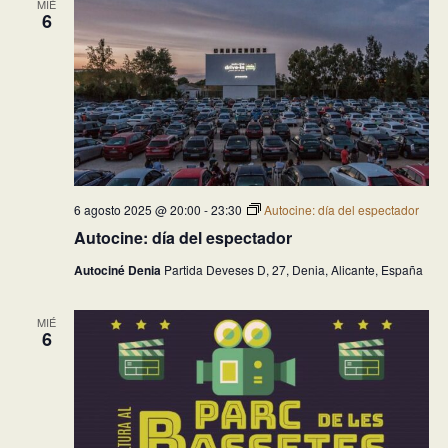
MIÉ
de
6
Eventos
6 agosto 2025 @ 20:00
-
23:30
Autocine: día del espectador
Autocine: día del espectador
Autociné Denia
Partida Deveses D, 27, Denia, Alicante, España
MIÉ
6