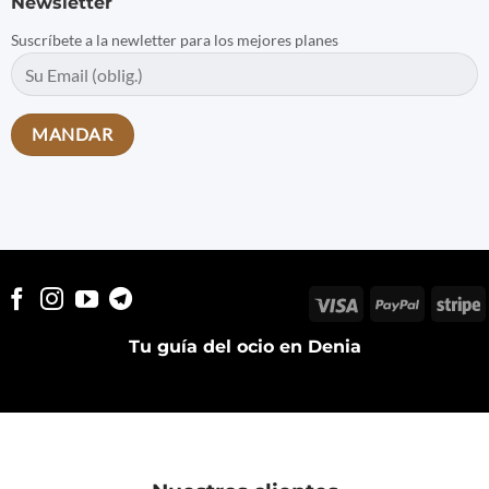
Newsletter
Suscríbete a la newletter para los mejores planes
Visa
PayPal
S
Tu guía del ocio en Denia