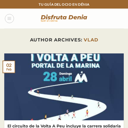
Skip
TU GUÍA DEL OCIO EN DÉNIA
to
content
AUTHOR ARCHIVES:
VLAD
02
Feb
El circuito de la Volta A Peu incluye la carrera solidaria