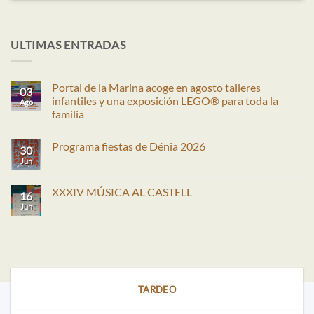
ULTIMAS ENTRADAS
Portal de la Marina acoge en agosto talleres
03
infantiles y una exposición LEGO® para toda la
Ago
familia
No
hay
Programa fiestas de Dénia 2026
comentarios
30
en
Jun
No
Portal
hay
de
comentarios
la
en
XXXIV MÚSICA AL CASTELL
Marina
16
Programa
acoge
fiestas
Jun
No
en
de
hay
agosto
Dénia
comentarios
talleres
2026
en
infantiles
XXXIV
y
MÚSICA
una
AL
exposición
CASTELL
LEGO®
para
TARDEO
toda
la
familia