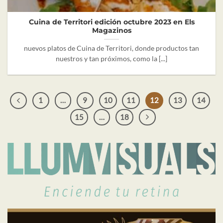
Cuina de Territori edición octubre 2023 en Els
Magazinos
nuevos platos de Cuina de Territori, donde productos tan
nuestros y tan próximos, como la [...]
1
…
9
10
11
12
13
14
15
…
18