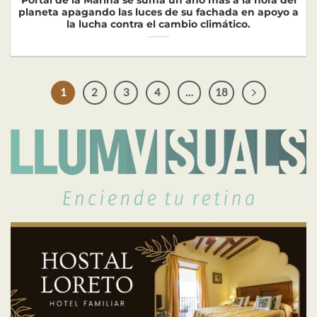
Portal de la Marina se suma un año más a la hora del
planeta apagando las luces de su fachada en apoyo a
la lucha contra el cambio climático.
1
2
3
4
…
18