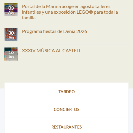
Portal de la Marina acoge en agosto talleres
03
infantiles y una exposición LEGO® para toda la
Ago
familia
No
hay
Programa fiestas de Dénia 2026
comentarios
30
en
Jun
No
Portal
hay
de
comentarios
la
en
XXXIV MÚSICA AL CASTELL
Marina
16
Programa
acoge
fiestas
Jun
No
en
de
hay
agosto
Dénia
comentarios
talleres
2026
en
infantiles
XXXIV
y
MÚSICA
una
AL
exposición
CASTELL
LEGO®
para
TARDEO
toda
la
familia
CONCIERTOS
RESTAURANTES