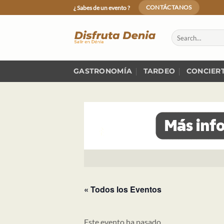
Skip
¿ Sabes de un evento ?
CONTÁCTANOS
to
content
GASTRONOMÍA
TARDEO
CONCIER
« Todos los Eventos
Este evento ha pasado.