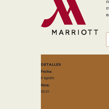
n
m
e
DETALLES
Fecha:
6 agosto
Hora:
00:31