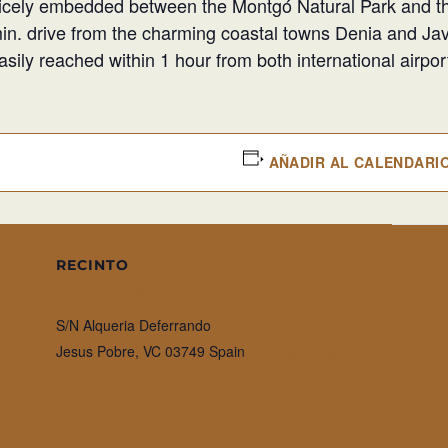
icely embedded between the Montgó Natural Park and th
in. drive from the charming
coastal towns Denia and Jave
asily reached within 1 hour from both international airpor
AÑADIR AL CALENDARI
RECINTO
Hotel Denia Marriott La Sella Golf Resort & Spa
S/N Alqueria Deferrando
Jesus Pobre
,
VC
03749
Spain
+ Google Map
Ver el sitio web del Recinto