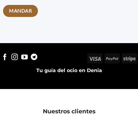
Visa
PayPal
S
Tu guía del ocio en Denia
Nuestros clientes