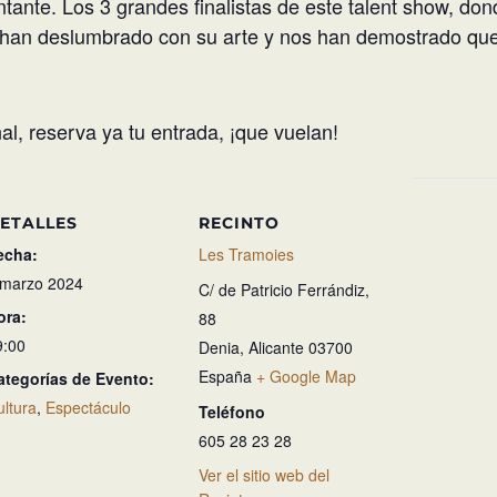
ntante. Los 3 grandes finalistas de este talent show, do
 han deslumbrado con su arte y nos han demostrado que
nal, reserva ya tu entrada, ¡que vuelan!
ETALLES
RECINTO
echa:
Les Tramoies
 marzo 2024
C/ de Patricio Ferrándiz,
ora:
88
9:00
Denia
,
Alicante
03700
España
+ Google Map
ategorías de Evento:
ultura
,
Espectáculo
Teléfono
605 28 23 28
Ver el sitio web del