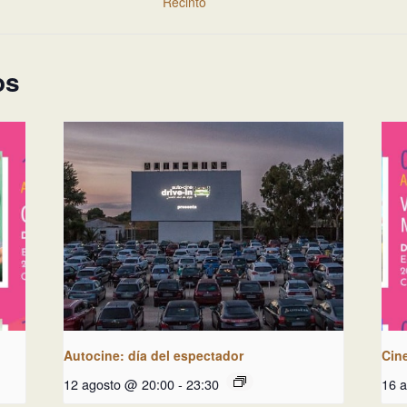
Recinto
os
Autocine: día del espectador
Cin
12 agosto @ 20:00
-
23:30
16 