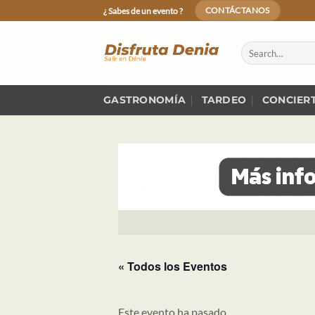
Skip
¿ Sabes de un evento ?
CONTÁCTANOS
to
content
GASTRONOMÍA
TARDEO
CONCIER
« Todos los Eventos
Este evento ha pasado.