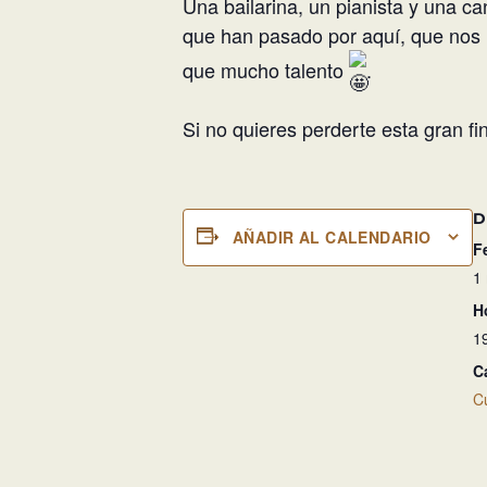
Una bailarina, un pianista y una ca
que han pasado por aquí, que nos
que mucho talento
.
Si no quieres perderte esta gran fi
D
AÑADIR AL CALENDARIO
F
1
H
1
C
C