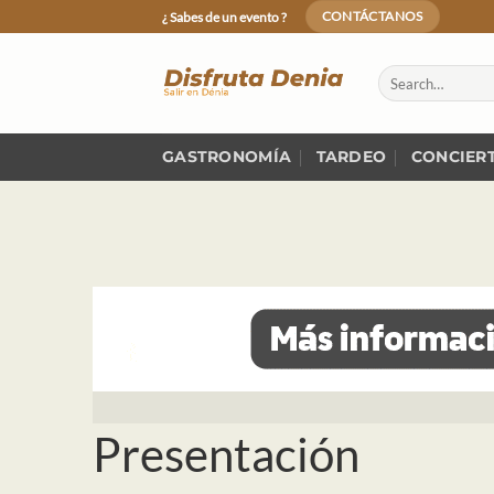
Skip
¿ Sabes de un evento ?
CONTÁCTANOS
to
content
GASTRONOMÍA
TARDEO
CONCIER
Presentación