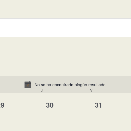
No se ha encontrado ningún resultado.
Aviso
ÉRCOLES
J
JUEVES
V
VIERNES
0
0
0
29
30
31
ventos,
eventos,
eventos,