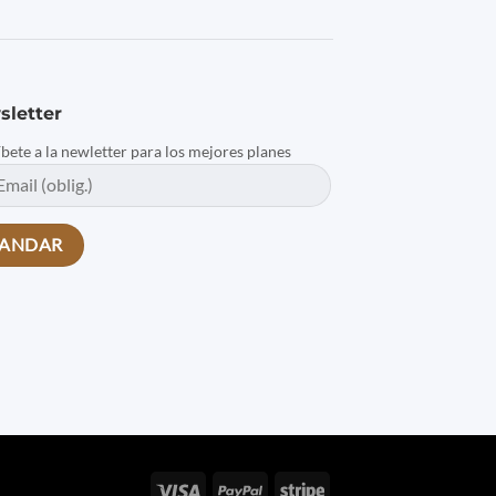
sletter
íbete a la newletter para los mejores planes
Visa
PayPal
Stripe