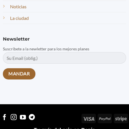
Noticias
La ciudad
Newsletter
Suscríbete a la newletter para los mejores planes
Visa
PayPal
S