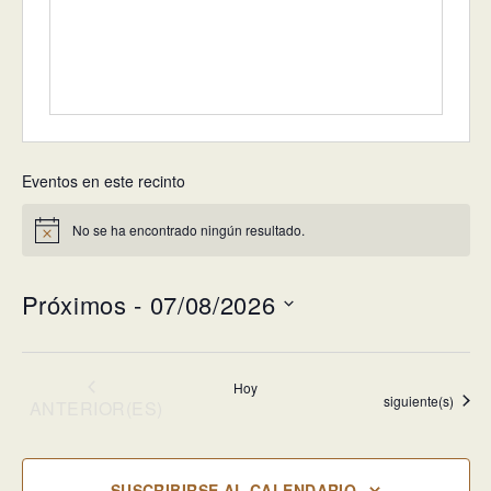
Eventos en este recinto
No se ha encontrado ningún resultado.
Aviso
Próximos
 - 
07/08/2026
Selecciona
la
Hoy
fecha.
Eventos
siguiente(s)
EVENTOS
ANTERIOR(ES)
SUSCRIBIRSE AL CALENDARIO