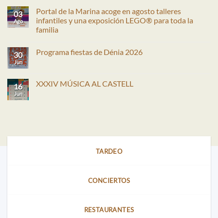
Portal de la Marina acoge en agosto talleres
03
infantiles y una exposición LEGO® para toda la
Ago
familia
No
hay
Programa fiestas de Dénia 2026
comentarios
30
en
Jun
No
Portal
hay
de
comentarios
la
en
XXXIV MÚSICA AL CASTELL
Marina
16
Programa
acoge
fiestas
Jun
No
en
de
hay
agosto
Dénia
comentarios
talleres
2026
en
infantiles
XXXIV
y
MÚSICA
una
AL
exposición
CASTELL
LEGO®
para
TARDEO
toda
la
familia
CONCIERTOS
RESTAURANTES