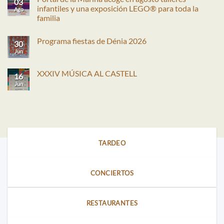
03
infantiles y una exposición LEGO® para toda la
Ago
familia
No
hay
Programa fiestas de Dénia 2026
comentarios
30
en
Jun
No
Portal
hay
de
comentarios
la
en
XXXIV MÚSICA AL CASTELL
Marina
16
Programa
acoge
fiestas
Jun
No
en
de
hay
agosto
Dénia
comentarios
talleres
2026
en
infantiles
XXXIV
y
MÚSICA
una
AL
exposición
CASTELL
LEGO®
para
TARDEO
toda
la
familia
CONCIERTOS
RESTAURANTES