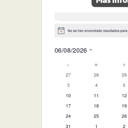
Eventos
No se han encontrado resultados para es
Aviso
06/08/2026
Selecciona
Calendario
L
LUNES
M
MARTES
X
M
la
0
0
0
fecha.
27
28
29
de
eventos
eventos
ev
Eventos
0
0
0
3
4
5
eventos
eventos
ev
0
0
0
10
11
12
eventos
eventos
ev
0
0
0
17
18
19
eventos
eventos
ev
0
0
0
24
25
26
eventos
eventos
ev
0
0
0
31
1
2