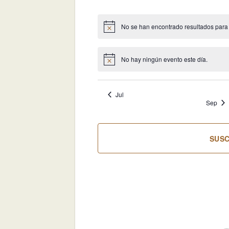
eventos
eventos
ev
No se han encontrado resultados para es
Aviso
No hay ningún evento este día.
Aviso
Jul
Sep
SUSC