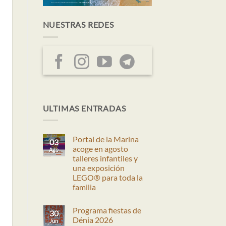
NUESTRAS REDES
ación
egación
ULTIMAS ENTRADAS
eda
tas
Portal de la Marina
03
nto
acoge en agosto
Ago
talleres infantiles y
una exposición
LEGO® para toda la
os
familia
No
hay
Programa fiestas de
comentarios
30
en
Dénia 2026
Jun
Portal