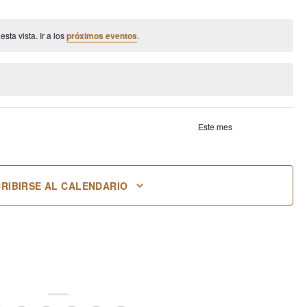
entos
eventos
eventos
eventos
eventos
ta vista. Ir a los
próximos eventos
.
Este mes
RIBIRSE AL CALENDARIO