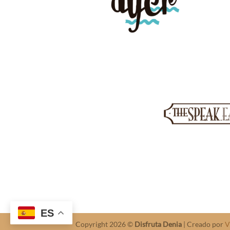
ES
Copyright 2026 ©
Disfruta Denia
| Creado por
V