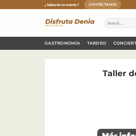
Skip
¿ Sabes de un evento ?
CONTÁCTANOS
to
content
GASTRONOMÍA
TARDEO
CONCIER
Taller d