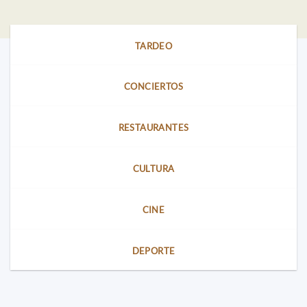
y
MÚSICA
una
AL
exposición
CASTELL
LEGO®
para
TARDEO
toda
la
familia
CONCIERTOS
RESTAURANTES
CULTURA
CINE
DEPORTE