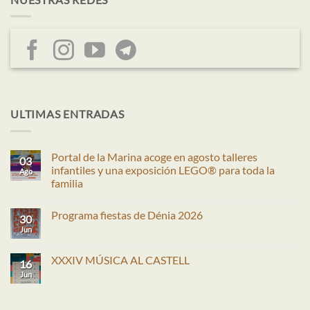
ULTIMAS ENTRADAS
Portal de la Marina acoge en agosto talleres
03
infantiles y una exposición LEGO® para toda la
Ago
familia
No
hay
Programa fiestas de Dénia 2026
comentarios
30
en
Jun
No
Portal
hay
de
comentarios
la
en
XXXIV MÚSICA AL CASTELL
Marina
16
Programa
acoge
fiestas
Jun
No
en
de
hay
agosto
Dénia
comentarios
talleres
2026
en
infantiles
XXXIV