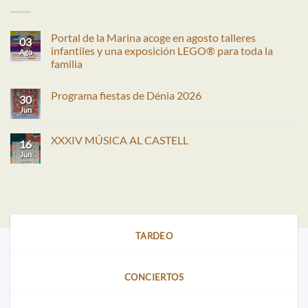
Portal de la Marina acoge en agosto talleres
03
infantiles y una exposición LEGO® para toda la
Ago
familia
No
hay
Programa fiestas de Dénia 2026
comentarios
30
en
Jun
No
Portal
hay
de
comentarios
la
en
XXXIV MÚSICA AL CASTELL
Marina
16
Programa
acoge
fiestas
Jun
No
en
de
hay
agosto
Dénia
comentarios
talleres
2026
en
infantiles
XXXIV
y
MÚSICA
una
AL
exposición
CASTELL
LEGO®
para
TARDEO
toda
la
familia
CONCIERTOS