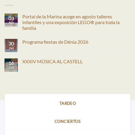
Portal de la Marina acoge en agosto talleres
03
infantiles y una exposición LEGO® para toda la
Ago
familia
No
hay
Programa fiestas de Dénia 2026
comentarios
30
en
Jun
No
Portal
hay
de
comentarios
la
en
XXXIV MÚSICA AL CASTELL
Marina
16
Programa
acoge
fiestas
Jun
No
en
de
hay
agosto
Dénia
comentarios
talleres
2026
en
infantiles
XXXIV
y
MÚSICA
una
AL
exposición
CASTELL
LEGO®
para
TARDEO
toda
la
familia
CONCIERTOS