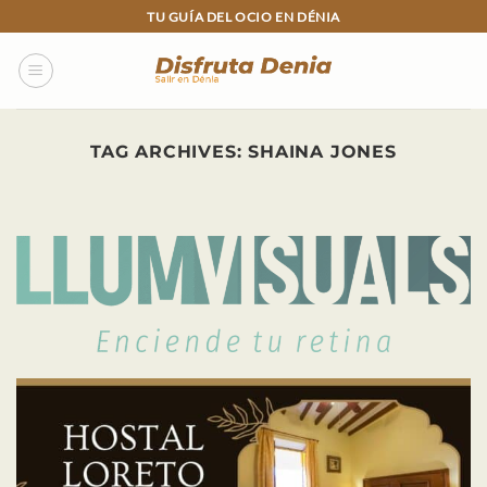
Skip
TU GUÍA DEL OCIO EN DÉNIA
to
content
TAG ARCHIVES:
SHAINA JONES