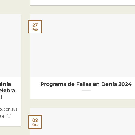
27
Feb
énia
Programa de Fallas en Denia 2024
elebra
l
o, con sus
el [...]
03
Oct