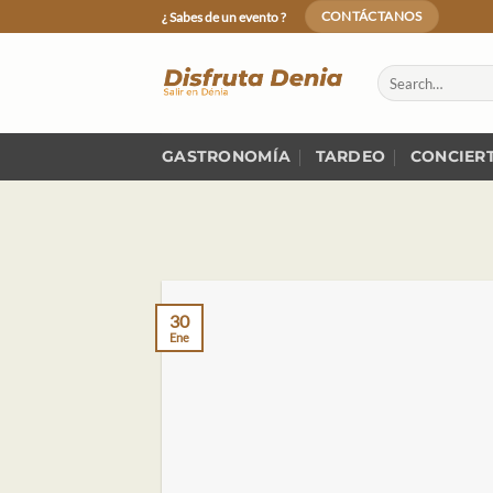
Skip
¿ Sabes de un evento ?
CONTÁCTANOS
to
content
GASTRONOMÍA
TARDEO
CONCIER
30
Ene