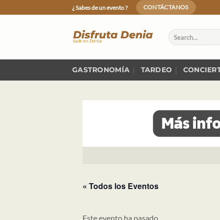
Skip
¿ Sabes de un evento ?
CONTÁCTANOS
to
content
GASTRONOMÍA
TARDEO
CONCIER
« Todos los Eventos
Este evento ha pasado.