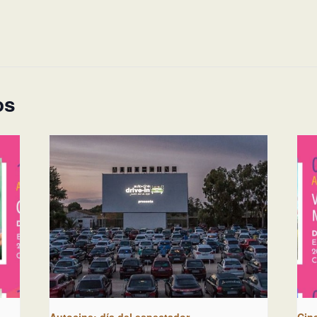
os
Autocine: día del espectador
Cin