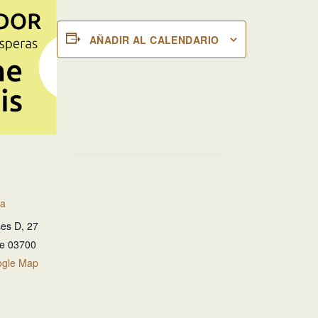
AÑADIR AL CALENDARIO
ia
es D, 27
te
03700
ogle Map