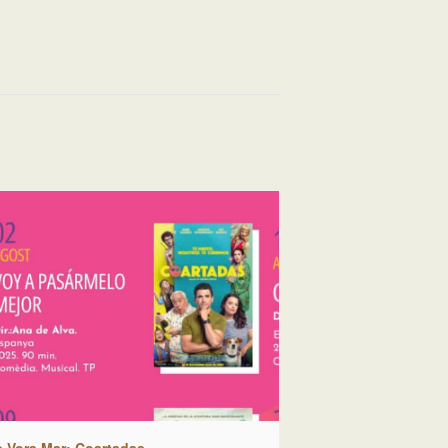
e Vora Mar: Coartadas