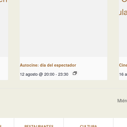
Autocine: día del espectador
Cin
12 agosto @ 20:00
-
23:30
16 
Miér
S
RESTAURANTES
CULTURA