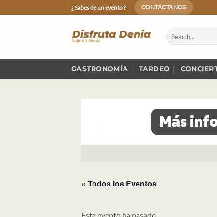
Skip
¿ Sabes de un evento ?
CONTÁCTANOS
to
content
GASTRONOMÍA
TARDEO
CONCIER
« Todos los Eventos
Este evento ha pasado.