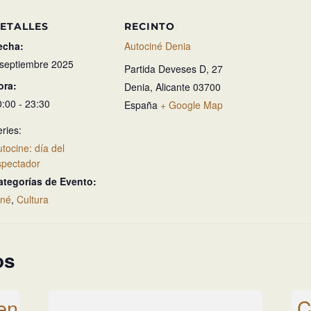
ETALLES
RECINTO
echa:
Autociné Denia
 septiembre 2025
Partida Deveses D, 27
ora:
Denia
,
Alicante
03700
0:00 - 23:30
España
+ Google Map
ries:
tocine: día del
spectador
ategorías de Evento:
iné
,
Cultura
os