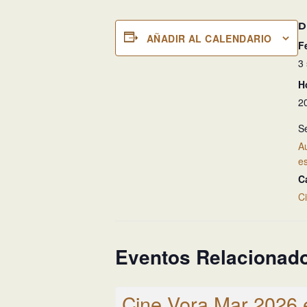
D
AÑADIR AL CALENDARIO
F
3
H
2
Se
Au
e
C
C
Eventos Relacionad