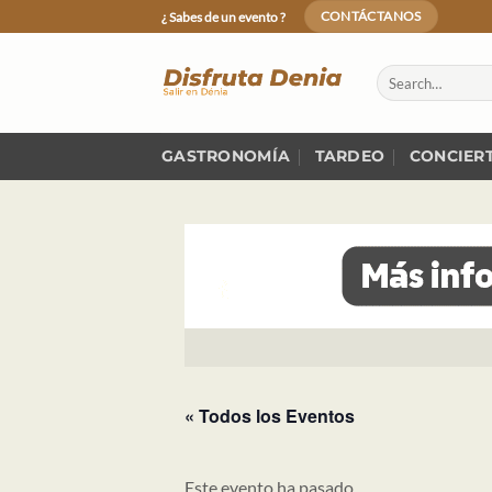
Skip
¿ Sabes de un evento ?
CONTÁCTANOS
to
content
GASTRONOMÍA
TARDEO
CONCIER
« Todos los Eventos
Este evento ha pasado.