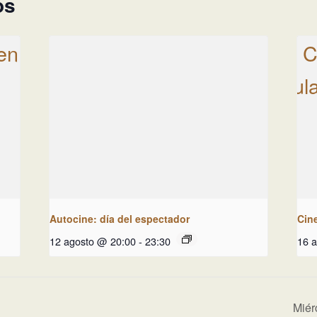
os
Autocine: día del espectador
Cin
12 agosto @ 20:00
-
23:30
16 
Miér