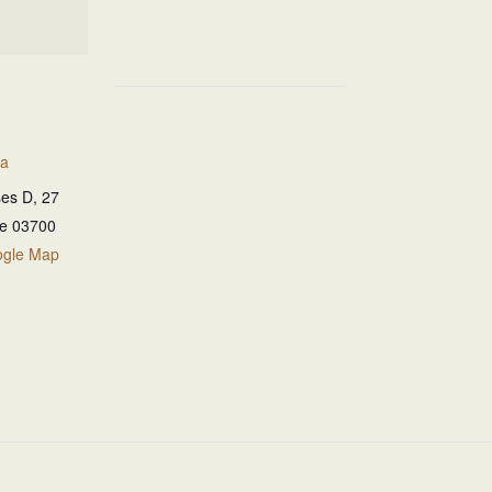
ia
es D, 27
te
03700
ogle Map