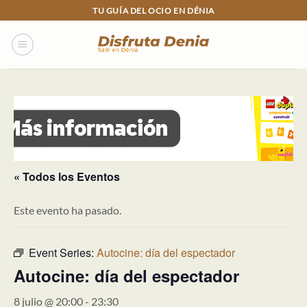
Skip
TU GUÍA DEL OCIO EN DÉNIA
to
content
« Todos los Eventos
Este evento ha pasado.
Event Series:
Autocine: día del espectador
Autocine: día del espectador
8 julio @ 20:00
-
23:30