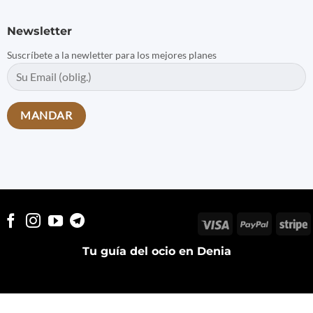
Newsletter
Suscríbete a la newletter para los mejores planes
Visa
PayPal
S
Tu guía del ocio en Denia