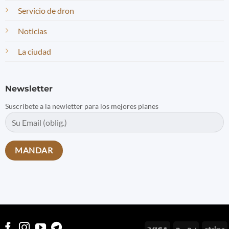
Servicio de dron
Noticias
La ciudad
Newsletter
Suscríbete a la newletter para los mejores planes
Visa
PayPal
S