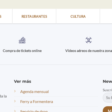
S
RESTAURANTES
CULTURA
Compra de tickets online
Vídeos aéreos de nuestra zon
Ver más
New
Suscr
Agenda mensual
da la
Ferry a Formentera
Servicio de dron