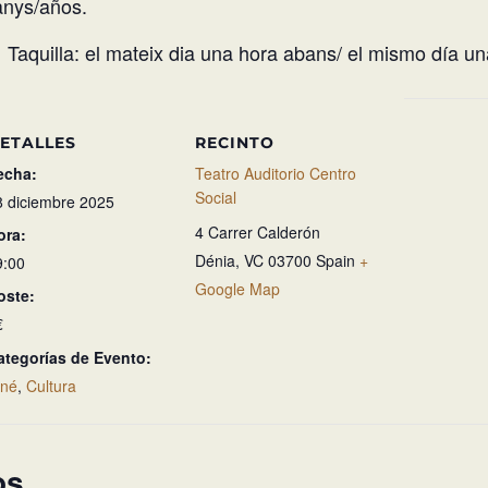
nys/años.
Taquilla: el mateix dia una hora abans/ el mismo día un
ETALLES
RECINTO
echa:
Teatro Auditorio Centro
Social
8 diciembre 2025
4 Carrer Calderón
ora:
Dénia
,
VC
03700
Spain
+
9:00
Google Map
oste:
€
ategorías de Evento:
iné
,
Cultura
os