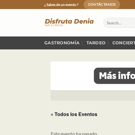
Skip
¿ Sabes de un evento ?
CONTÁCTANOS
to
content
GASTRONOMÍA
TARDEO
CONCIER
« Todos los Eventos
Este evento ha pasado.