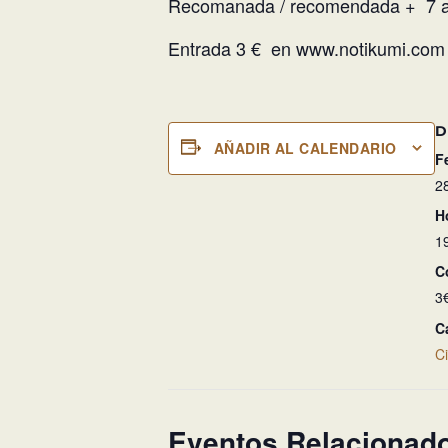
Recomanada / recomendada + 7 a
Entrada 3 € en
www.notikumi.com
D
AÑADIR AL CALENDARIO
F
2
H
1
C
3
C
C
Eventos Relacionad