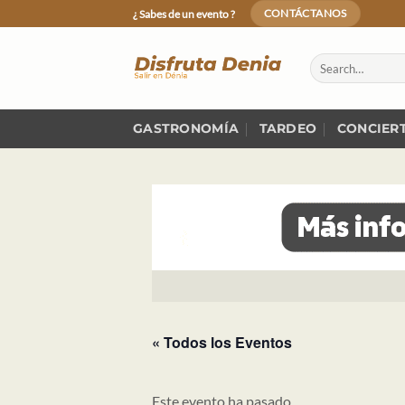
Skip
¿ Sabes de un evento ?
CONTÁCTANOS
to
content
GASTRONOMÍA
TARDEO
CONCIER
« Todos los Eventos
Este evento ha pasado.