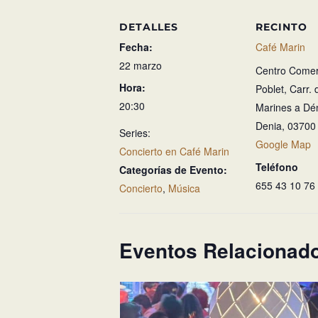
DETALLES
RECINTO
Fecha:
Café Marin
22 marzo
Centro Comerc
Hora:
Poblet, Carr. 
20:30
Marines a Dén
Denia
,
03700
Series:
Google Map
Concierto en Café Marin
Teléfono
Categorías de Evento:
655 43 10 76
Concierto
,
Música
Eventos Relacionad