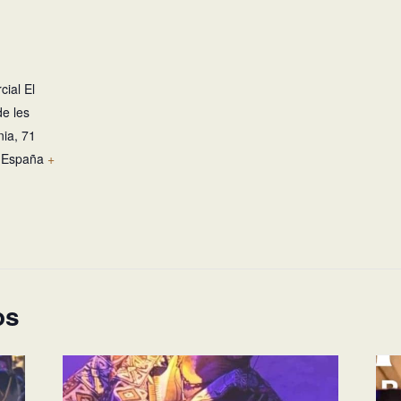
ial El
de les
ia, 71
España
+
os