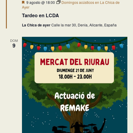
Destacado
9 agosto @ 18:00
Domingos acústicos en La Chica de
Ayer
Tardeo en LCDA
La Chica de ayer
Calle la mar 30, Denia, Alicante, España
DOM
9