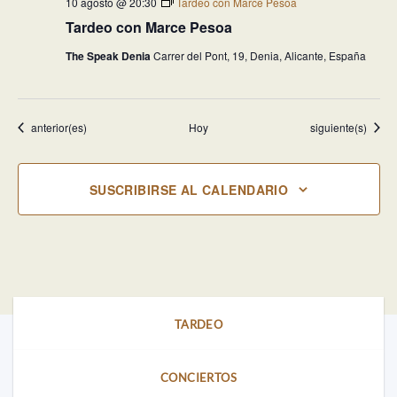
10 agosto @ 20:30
Tardeo con Marce Pesoa
Tardeo con Marce Pesoa
The Speak Denia
Carrer del Pont, 19, Denia, Alicante, España
Eventos
Eventos
anterior(es)
Hoy
siguiente(s)
SUSCRIBIRSE AL CALENDARIO
TARDEO
CONCIERTOS