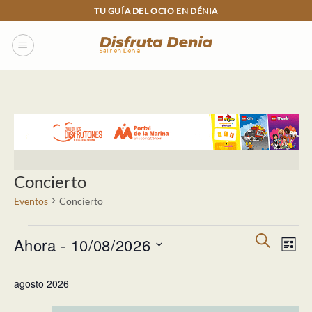
Skip
TU GUÍA DEL OCIO EN DÉNIA
to
content
Concierto
Eventos
Concierto
Eventos
Navegac
Nav
BUSCAR
Ahora
 - 
10/08/2026
LISTA
de
de
búsqued
Selecciona
vista
agosto 2026
y
la
de
vistas
fecha.
Eve