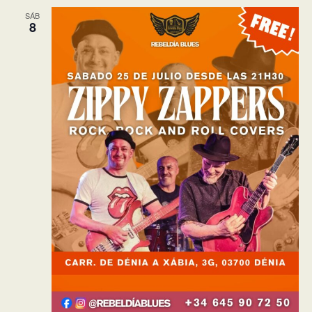
SÁB
8