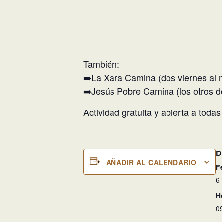
También:
➡️La Xara Camina (dos viernes al 
➡️Jesús Pobre Camina (los otros do
Actividad gratuita y abierta a todas
D
AÑADIR AL CALENDARIO
F
6
H
0