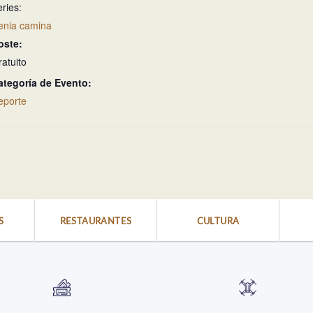
ries:
enia camina
oste:
ratuito
ategoría de Evento:
eporte
S
RESTAURANTES
CULTURA