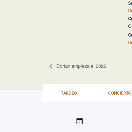
Se
D
C
G
C
D
Dorian empieza el 2026
TARDEO
CONCIERTO