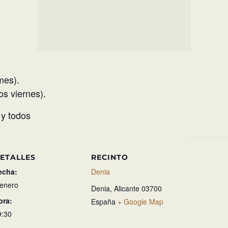
mes).
s viernes).
 y todos
ETALLES
RECINTO
echa:
Denia
 enero
Denia
,
Alicante
03700
ora:
España
+ Google Map
9:30