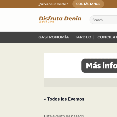
Skip
¿ Sabes de un evento ?
CONTÁCTANOS
to
content
GASTRONOMÍA
TARDEO
CONCIER
« Todos los Eventos
Este evento ha pasado.