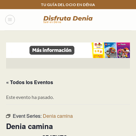
Skip
TU GUÍA DEL OCIO EN DÉNIA
to
content
« Todos los Eventos
Este evento ha pasado.
Event Series:
Denia camina
Denia camina