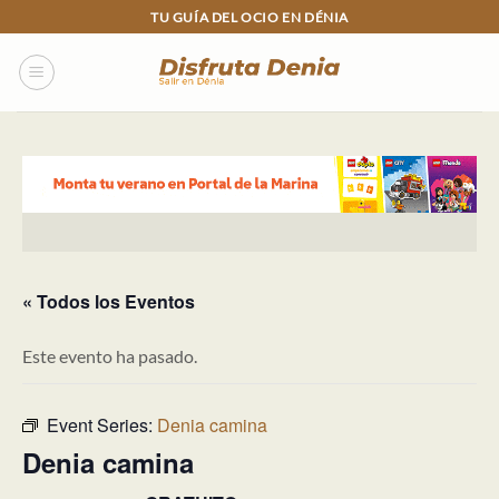
Skip
TU GUÍA DEL OCIO EN DÉNIA
to
content
« Todos los Eventos
Este evento ha pasado.
Event Series:
Denia camina
Denia camina