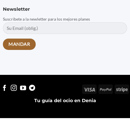
Newsletter
Suscríbete a la newletter para los mejores planes
Visa
PayPal
S
Tu guía del ocio en Denia