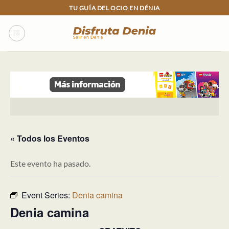
Skip
TU GUÍA DEL OCIO EN DÉNIA
to
content
« Todos los Eventos
Este evento ha pasado.
Event Series:
Denia camina
Denia camina