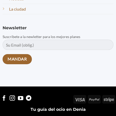
La ciudad
Newsletter
Suscríbete a la newletter para los mejores planes
Visa
PayPal
S
Tu guía del ocio en Denia