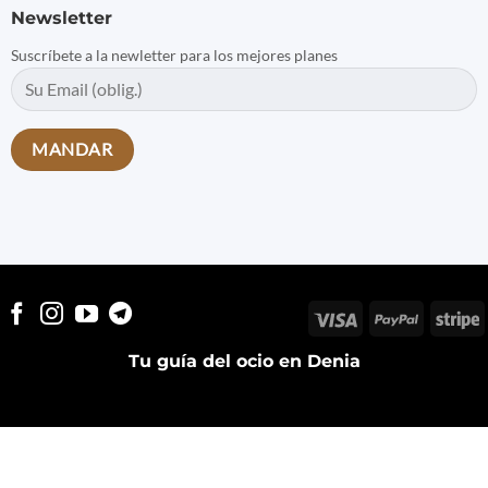
Newsletter
Suscríbete a la newletter para los mejores planes
Visa
PayPal
S
Tu guía del ocio en Denia