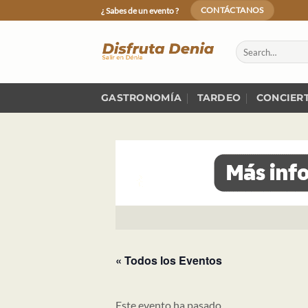
Skip
¿ Sabes de un evento ?
CONTÁCTANOS
to
content
GASTRONOMÍA
TARDEO
CONCIER
« Todos los Eventos
Este evento ha pasado.