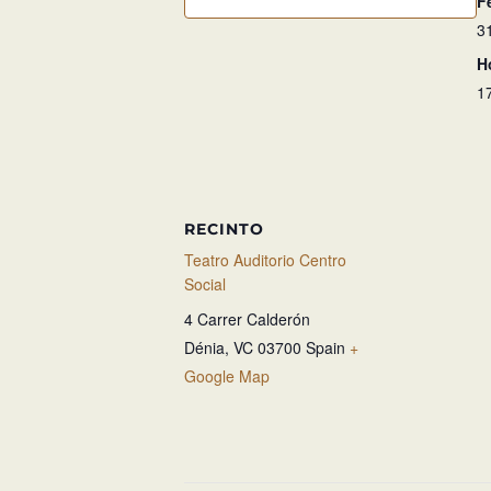
F
31
H
1
RECINTO
Teatro Auditorio Centro
Social
4 Carrer Calderón
Dénia
,
VC
03700
Spain
+
Google Map