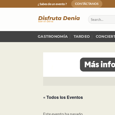
Skip
¿ Sabes de un evento ?
CONTÁCTANOS
to
content
GASTRONOMÍA
TARDEO
CONCIER
« Todos los Eventos
Este evento ha pasado.