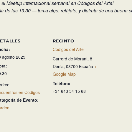
 el Meetup internacional semanal en Códigos del Arte!
ir de las 19:30 — toma algo, relájate, y disfruta de una buena 
ETALLES
RECINTO
echa:
Códigos del Arte
3 agosto 2025
Carreró de Morant, 8
ora:
Dénia
,
03700
España
+
9:30
Google Map
Teléfono
ries:
+34 643 54 15 68
ncuentros en Códigos
ategoría de Evento:
ardeo