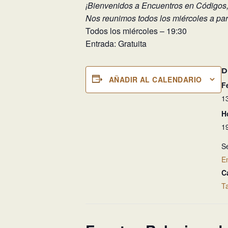
​¡Bienvenidos a Encuentros en Códigos,
Nos reunimos todos los miércoles a part
Todos los miércoles – 19:30
Entrada: Gratuita
D
AÑADIR AL CALENDARIO
F
1
H
1
Se
E
C
T