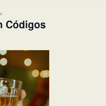
os
n Códigos