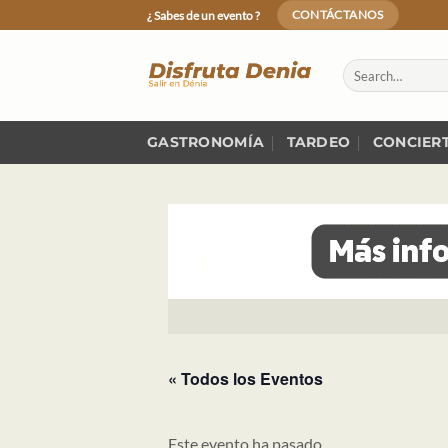
Skip
¿ Sabes de un evento ?
CONTÁCTANOS
to
content
GASTRONOMÍA
TARDEO
CONCIER
« Todos los Eventos
Este evento ha pasado.