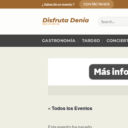
Skip
¿ Sabes de un evento ?
CONTÁCTANOS
to
content
GASTRONOMÍA
TARDEO
CONCIER
« Todos los Eventos
Este evento ha pasado.