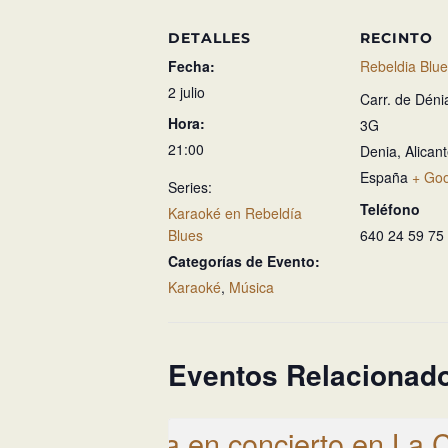
DETALLES
RECINTO
Fecha:
Rebeldia Blu
2 julio
Carr. de Déni
Hora:
3G
21:00
Denia
,
Alican
España
+ Go
Series:
Teléfono
Karaoké en Rebeldía
Blues
640 24 59 75
Categorías de Evento:
Karaoké
,
Música
Eventos Relacionad