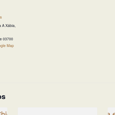
es
a A Xábia,
te
03700
ogle Map
os