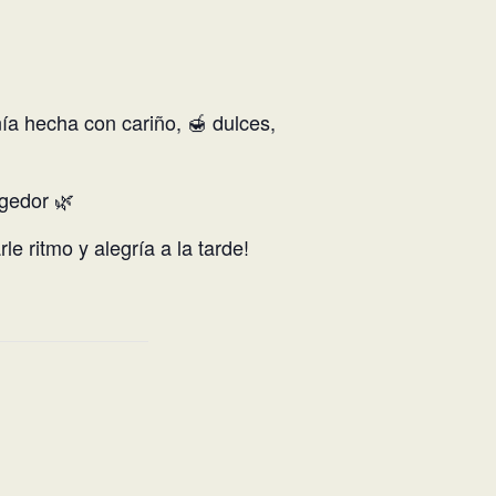
ía hecha con cariño, 🍯 dulces,
ogedor 🌿
e ritmo y alegría a la tarde!