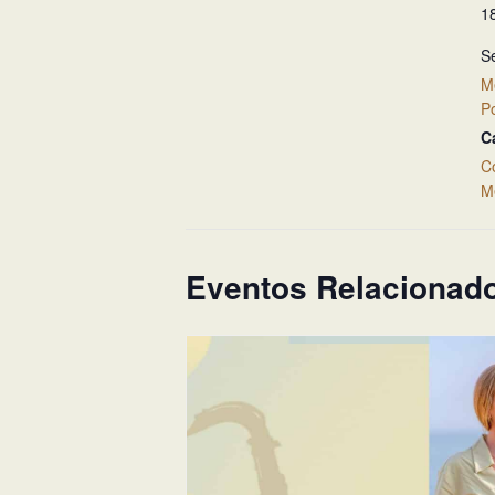
1
Se
M
P
C
C
M
Eventos Relacionad