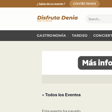
Skip
¿ Sabes de un evento ?
CONTÁCTANOS
to
content
GASTRONOMÍA
TARDEO
CONCIER
« Todos los Eventos
Este evento ha pasado.