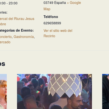
03749
España
+ Google
8:00 - 23:00
Map
ries:
Teléfono
ercat del Riurau Jesus
629658899
obre
ategorías de Evento:
Ver el sitio web del
Recinto
oncierto
,
Gastronomía
,
ercado
os