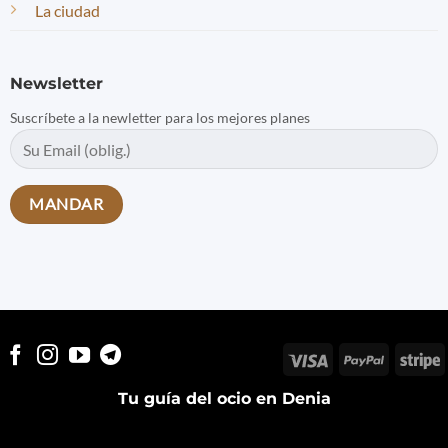
La ciudad
Newsletter
Suscríbete a la newletter para los mejores planes
Visa
PayPal
S
Tu guía del ocio en Denia