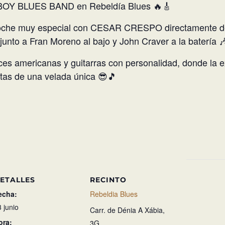
Y BLUES BAND en Rebeldía Blues 🔥🎸
noche muy especial con CESAR CRESPO directamente d
o a Fran Moreno al bajo y John Craver a la batería 
ces americanas y guitarras con personalidad, donde la ex
stas de una velada única 😎🎵
ETALLES
RECINTO
echa:
Rebeldia Blues
 junio
Carr. de Dénia A Xábia,
ora:
3G