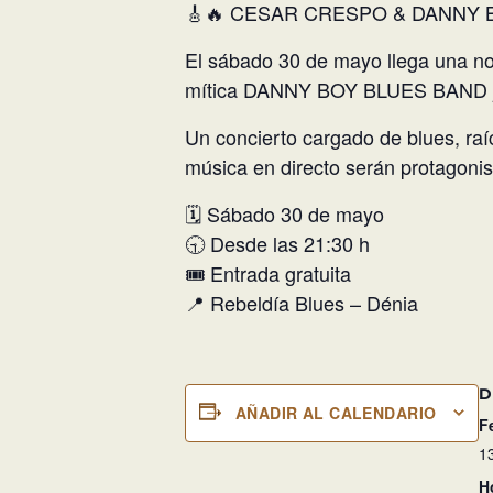
🎸🔥 CESAR CRESPO & DANNY BO
El sábado 30 de mayo llega una 
mítica DANNY BOY BLUES BAND junt
Un concierto cargado de blues, raí
música en directo serán protagoni
🗓 Sábado 30 de mayo
🕤 Desde las 21:30 h
🎟 Entrada gratuita
📍 Rebeldía Blues – Dénia
D
AÑADIR AL CALENDARIO
F
13
H