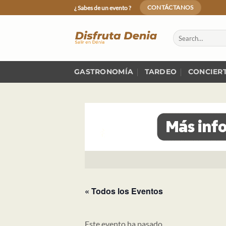
Skip
¿ Sabes de un evento ?
CONTÁCTANOS
to
content
GASTRONOMÍA
TARDEO
CONCIER
« Todos los Eventos
Este evento ha pasado.