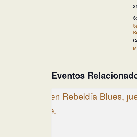
2
Se
S
R
C
M
Eventos Relacionad