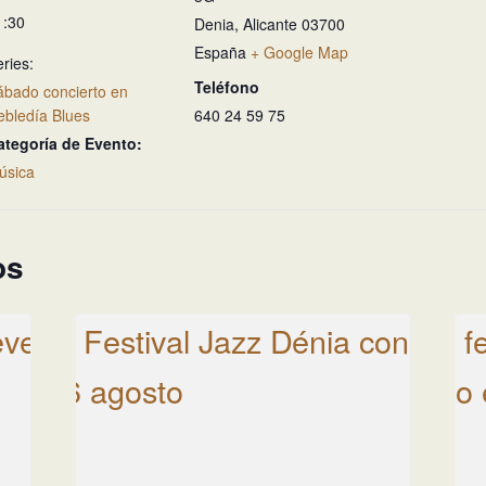
1:30
Denia
,
Alicante
03700
España
+ Google Map
ries:
Teléfono
ábado concierto en
ebledía Blues
640 24 59 75
ategoría de Evento:
úsica
os