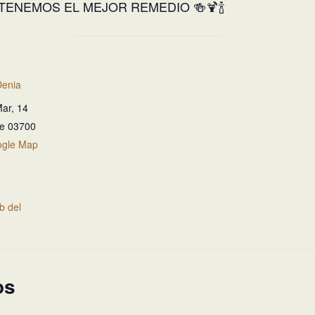
TENEMOS EL MEJOR REMEDIO 🍻🍹🍾
Denia
Mar, 14
te
03700
ogle Map
eb del
os