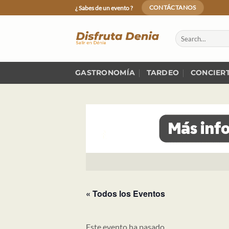
Skip
¿ Sabes de un evento ?
CONTÁCTANOS
to
content
GASTRONOMÍA
TARDEO
CONCIER
« Todos los Eventos
Este evento ha pasado.