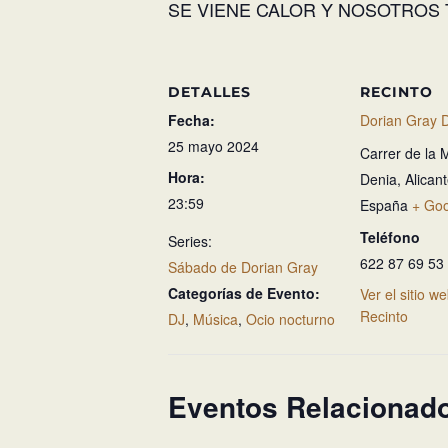
SE VIENE CALOR Y NOSOTROS 
DETALLES
RECINTO
Fecha:
Dorian Gray 
25 mayo 2024
Carrer de la 
Hora:
Denia
,
Alican
23:59
España
+ Go
Teléfono
Series:
622 87 69 53
Sábado de Dorian Gray
Categorías de Evento:
Ver el sitio w
Recinto
DJ
,
Música
,
Ocio nocturno
Eventos Relacionad