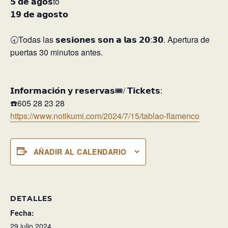
𝟱 𝗱𝗲 𝗮𝗴𝗼𝘀to
𝟭𝟵 𝗱𝗲 𝗮𝗴𝗼𝘀𝘁𝗼⁣
🕣Todas las 𝘀𝗲𝘀𝗶𝗼𝗻𝗲𝘀 𝘀𝗼𝗻 𝗮 𝗹𝗮𝘀 𝟮𝟬:𝟯𝟬. Apertura de
puertas 30 minutos antes.⁣
𝗜𝗻𝗳𝗼𝗿𝗺𝗮𝗰𝗶𝗼́𝗻 𝘆 𝗿𝗲𝘀𝗲𝗿𝘃𝗮𝘀🎟️/ 𝗧𝗶𝗰𝗸𝗲𝘁𝘀:⁣
☎️605 28 23 28⁣
https://www.notikumi.com/2024/7/15/tablao-flamenco
AÑADIR AL CALENDARIO
DETALLES
Fecha:
29 julio 2024