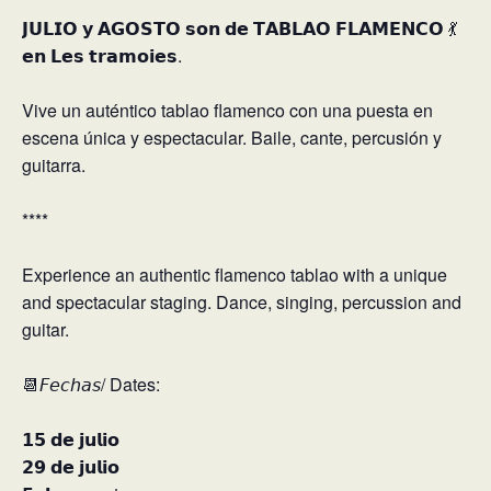
𝗝𝗨𝗟𝗜𝗢 𝘆 𝗔𝗚𝗢𝗦𝗧𝗢 𝘀𝗼𝗻 𝗱𝗲 𝗧𝗔𝗕𝗟𝗔𝗢 𝗙𝗟𝗔𝗠𝗘𝗡𝗖𝗢 💃
𝗲𝗻 𝗟𝗲𝘀 𝘁𝗿𝗮𝗺𝗼𝗶𝗲𝘀.⁣
Vive un auténtico tablao flamenco con una puesta en
escena única y espectacular. Baile, cante, percusión y
guitarra.⁣
****⁣
Experience an authentic flamenco tablao with a unique
and spectacular staging. Dance, singing, percussion and
guitar.⁣
📆𝘍𝘦𝘤𝘩𝘢𝘴/ Dates:⁣
𝟭𝟱 𝗱𝗲 𝗷𝘂𝗹𝗶𝗼⁣
𝟮𝟵 𝗱𝗲 𝗷𝘂𝗹𝗶𝗼⁣