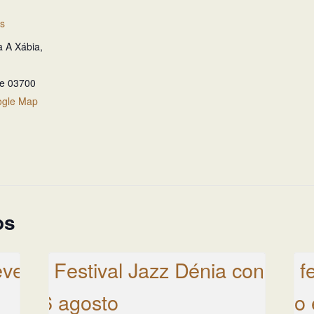
es
a A Xábia,
te
03700
ogle Map
os