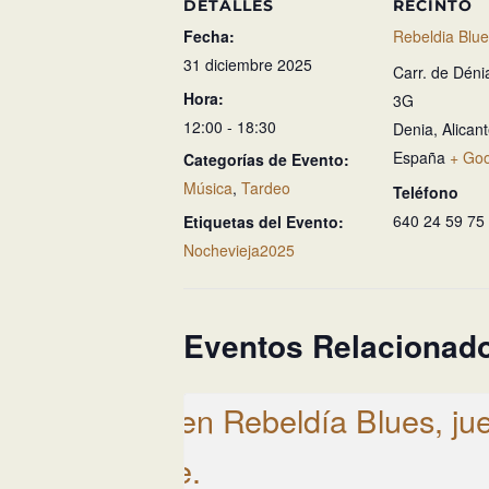
DETALLES
RECINTO
Fecha:
Rebeldia Blu
31 diciembre 2025
Carr. de Déni
Hora:
3G
12:00 - 18:30
Denia
,
Alican
España
+ Go
Categorías de Evento:
Música
,
Tardeo
Teléfono
640 24 59 75
Etiquetas del Evento:
Nochevieja2025
Eventos Relacionad