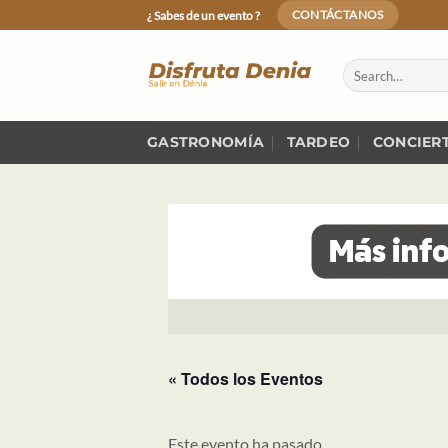
Skip
¿ Sabes de un evento ?
CONTÁCTANOS
to
content
GASTRONOMÍA
TARDEO
CONCIER
« Todos los Eventos
Este evento ha pasado.