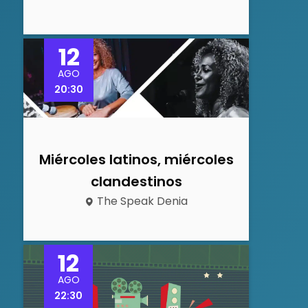
12
AGO
20:30
Miércoles latinos, miércoles
clandestinos
The Speak Denia
12
AGO
22:30