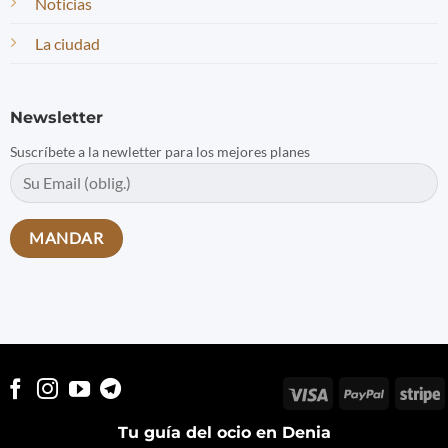
Noticias
La ciudad
Newsletter
Suscríbete a la newletter para los mejores planes
Visa
PayPal
S
Tu guía del ocio en Denia