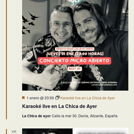
Destacado
1 enero @ 23:59
Karaoké live en La Chica de Ayer
Karaoké live en La Chica de Ayer
La Chica de ayer
Calle la mar 30, Denia, Alicante, España
VIE