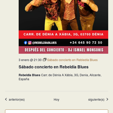
3 enero @ 21:30
Sábado concierto en Rebledía Blues
Sábado concierto en Rebeldía Blues
Rebeldia Blues
Carr. de Dénia A Xábia, 3G, Denia, Alicante,
España
Eventos
Eventos
anterior(es)
Hoy
siguiente(s)