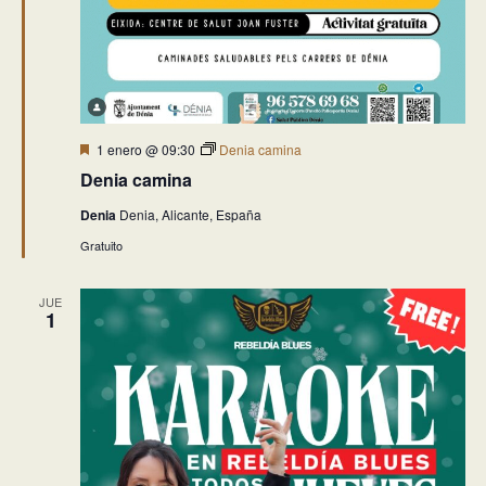
Destacado
1 enero @ 09:30
Denia camina
Denia camina
Denia
Denia, Alicante, España
Gratuito
JUE
1