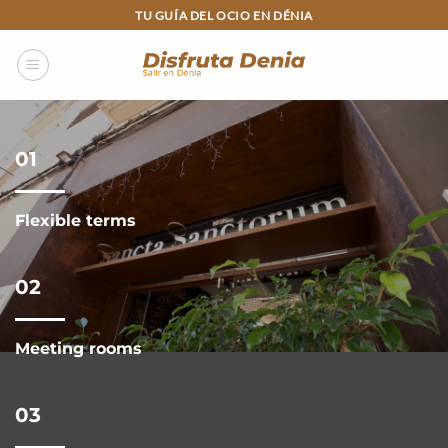
Skip
TU GUÍA DEL OCIO EN DÉNIA
to
content
01
Flexible terms
02
Meeting rooms
03