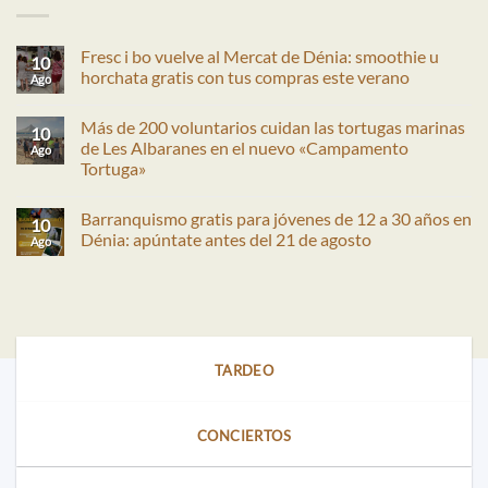
Fresc i bo vuelve al Mercat de Dénia: smoothie u
10
horchata gratis con tus compras este verano
Ago
No
hay
Más de 200 voluntarios cuidan las tortugas marinas
comentarios
10
en
de Les Albaranes en el nuevo «Campamento
Ago
Fresc
Tortuga»
i
bo
No
vuelve
hay
al
Barranquismo gratis para jóvenes de 12 a 30 años en
comentarios
10
Mercat
en
Dénia: apúntate antes del 21 de agosto
de
Ago
Más
Dénia:
de
No
smoothie
200
hay
u
voluntarios
comentarios
horchata
cuidan
en
gratis
las
Barranquismo
con
tortugas
gratis
tus
marinas
para
compras
de
jóvenes
este
TARDEO
Les
de
verano
Albaranes
12
en
a
el
30
nuevo
años
CONCIERTOS
«Campamento
en
Tortuga»
Dénia:
apúntate
antes