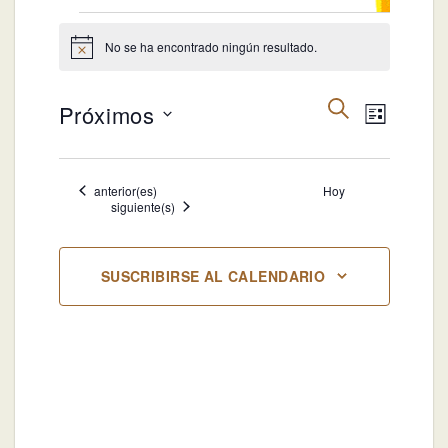
Eventos
No se ha encontrado ningún resultado.
Aviso
Navegación
Navegac
BUSCAR
Próximos
LISTA
de
de
búsqueda
Selecciona
vistas
y
la
de
Eventos
anterior(es)
Hoy
vistas
fecha.
Evento
Eventos
siguiente(s)
de
Eventos
SUSCRIBIRSE AL CALENDARIO