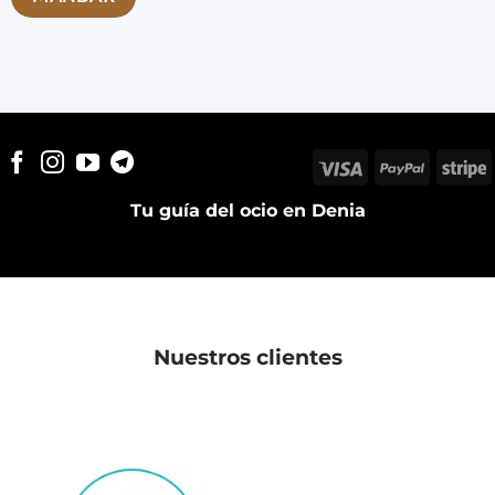
Visa
PayPal
S
Tu guía del ocio en Denia
Nuestros clientes