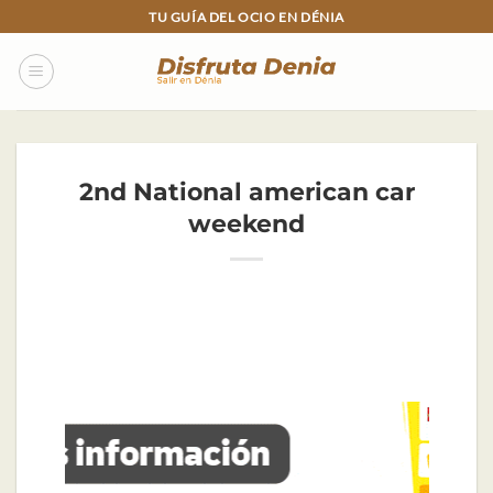
Skip
TU GUÍA DEL OCIO EN DÉNIA
to
content
2nd National american car
weekend