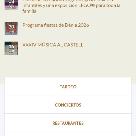
03
infantiles y una exposición LEGO® para toda la
Ago
familia
No
hay
Programa fiestas de Dénia 2026
comentarios
30
en
Jun
No
Portal
hay
de
comentarios
la
en
XXXIV MÚSICA AL CASTELL
Marina
16
Programa
acoge
fiestas
Jun
No
en
de
hay
agosto
Dénia
comentarios
talleres
2026
en
infantiles
XXXIV
y
MÚSICA
una
AL
exposición
CASTELL
LEGO®
para
TARDEO
toda
la
familia
CONCIERTOS
RESTAURANTES