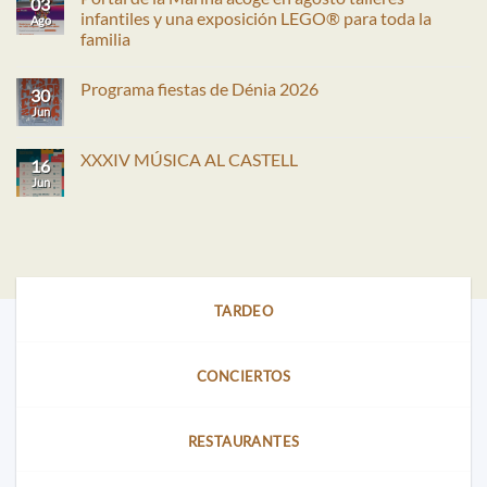
03
infantiles y una exposición LEGO® para toda la
Ago
familia
No
hay
Programa fiestas de Dénia 2026
comentarios
30
en
Jun
No
Portal
hay
de
comentarios
la
en
XXXIV MÚSICA AL CASTELL
Marina
16
Programa
acoge
fiestas
Jun
No
en
de
hay
agosto
Dénia
comentarios
talleres
2026
en
infantiles
XXXIV
y
MÚSICA
una
AL
exposición
CASTELL
LEGO®
para
TARDEO
toda
la
familia
CONCIERTOS
RESTAURANTES