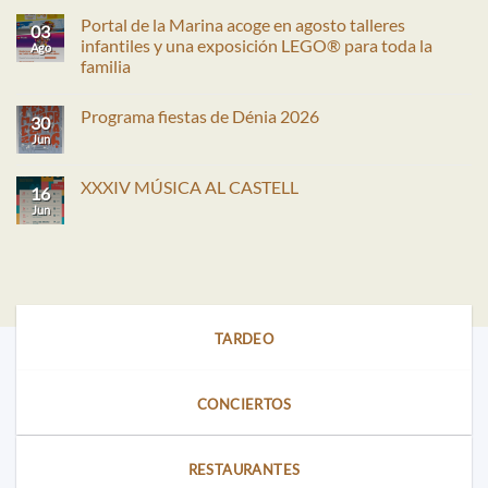
Portal de la Marina acoge en agosto talleres
03
infantiles y una exposición LEGO® para toda la
Ago
familia
No
hay
Programa fiestas de Dénia 2026
comentarios
30
en
Jun
No
Portal
hay
de
comentarios
la
en
XXXIV MÚSICA AL CASTELL
Marina
16
Programa
acoge
fiestas
Jun
No
en
de
hay
agosto
Dénia
comentarios
talleres
2026
en
infantiles
XXXIV
y
MÚSICA
una
AL
exposición
CASTELL
LEGO®
para
TARDEO
toda
la
familia
CONCIERTOS
RESTAURANTES