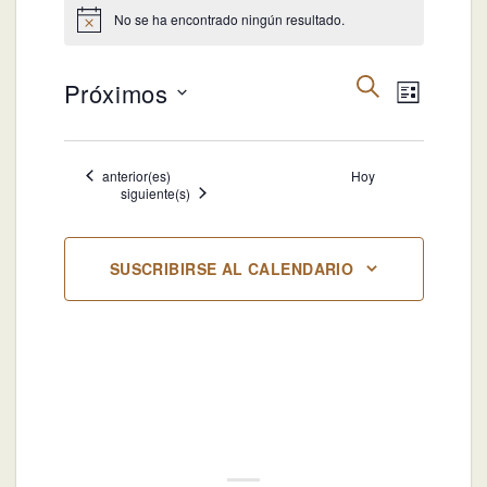
No se ha encontrado ningún resultado.
Aviso
Navegación
Navegac
BUSCAR
Próximos
LISTA
de
de
búsqueda
Selecciona
vistas
y
la
de
Eventos
anterior(es)
Hoy
vistas
fecha.
Evento
Eventos
siguiente(s)
de
Eventos
SUSCRIBIRSE AL CALENDARIO