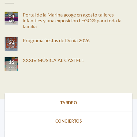
Portal de la Marina acoge en agosto talleres
03
infantiles y una exposición LEGO® para toda la
Ago
familia
No
hay
Programa fiestas de Dénia 2026
comentarios
30
en
Jun
No
Portal
hay
de
comentarios
la
en
XXXIV MÚSICA AL CASTELL
Marina
16
Programa
acoge
fiestas
Jun
No
en
de
hay
agosto
Dénia
comentarios
talleres
2026
en
infantiles
XXXIV
y
MÚSICA
una
AL
exposición
CASTELL
LEGO®
para
TARDEO
toda
la
familia
CONCIERTOS