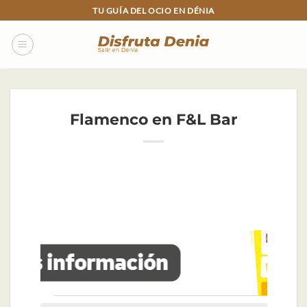
Skip
TU GUÍA DEL OCIO EN DÉNIA
to
content
Flamenco en F&L Bar
Eventos