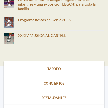
03
infantiles y una exposición LEGO® para toda la
Ago
familia
No
hay
Programa fiestas de Dénia 2026
comentarios
30
en
Jun
No
Portal
hay
de
comentarios
la
en
XXXIV MÚSICA AL CASTELL
Marina
16
Programa
acoge
fiestas
Jun
No
en
de
hay
agosto
Dénia
comentarios
talleres
2026
en
infantiles
XXXIV
y
MÚSICA
una
AL
exposición
CASTELL
LEGO®
para
TARDEO
toda
la
familia
CONCIERTOS
RESTAURANTES