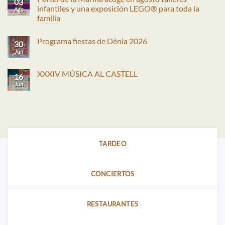
03
infantiles y una exposición LEGO® para toda la
Ago
familia
No
hay
Programa fiestas de Dénia 2026
comentarios
30
en
Jun
No
Portal
hay
de
comentarios
la
en
XXXIV MÚSICA AL CASTELL
Marina
16
Programa
acoge
fiestas
Jun
No
en
de
hay
agosto
Dénia
comentarios
talleres
2026
en
infantiles
XXXIV
y
MÚSICA
una
AL
exposición
CASTELL
LEGO®
para
TARDEO
toda
la
familia
CONCIERTOS
RESTAURANTES