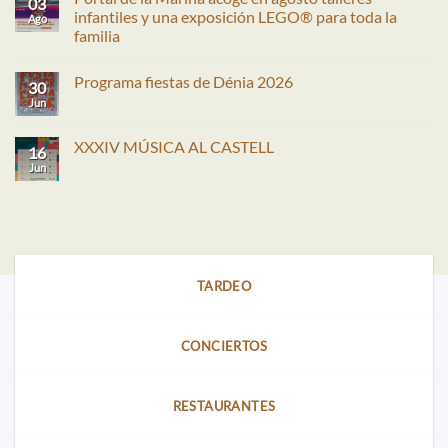
03
infantiles y una exposición LEGO® para toda la
Ago
familia
No
hay
Programa fiestas de Dénia 2026
comentarios
30
en
Jun
No
Portal
hay
de
comentarios
la
en
XXXIV MÚSICA AL CASTELL
Marina
16
Programa
acoge
fiestas
Jun
No
en
de
hay
agosto
Dénia
comentarios
talleres
2026
en
infantiles
XXXIV
y
MÚSICA
una
AL
exposición
CASTELL
LEGO®
para
TARDEO
toda
la
familia
CONCIERTOS
RESTAURANTES